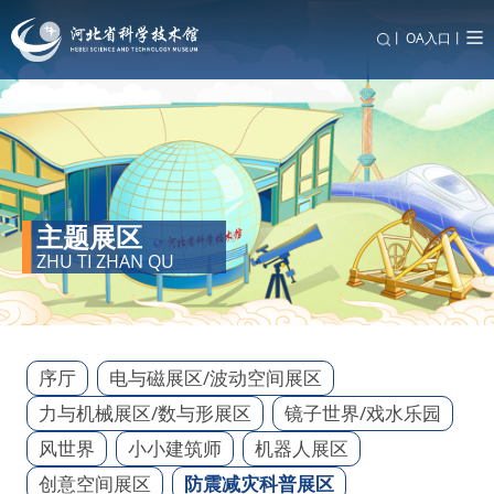
丨
OA入口丨
主题展区
ZHU TI ZHAN QU
序厅
电与磁展区/波动空间展区
力与机械展区/数与形展区
镜子世界/戏水乐园
风世界
小小建筑师
机器人展区
创意空间展区
防震减灾科普展区