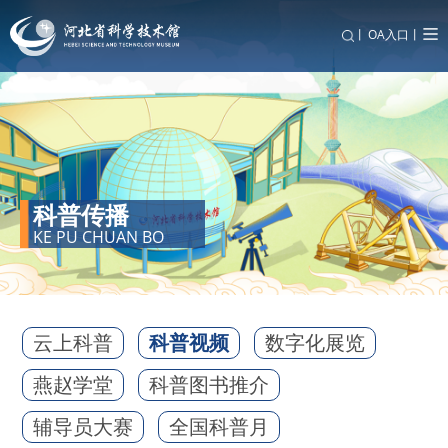
丨
OA入口丨
科普传播
KE PU CHUAN BO
云上科普
科普视频
数字化展览
燕赵学堂
科普图书推介
辅导员大赛
全国科普月