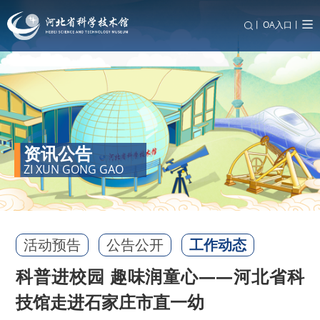
丨
OA入口丨
资讯公告
ZI XUN GONG GAO
活动预告
公告公开
工作动态
科普进校园 趣味润童心——河北省科
技馆走进石家庄市直一幼