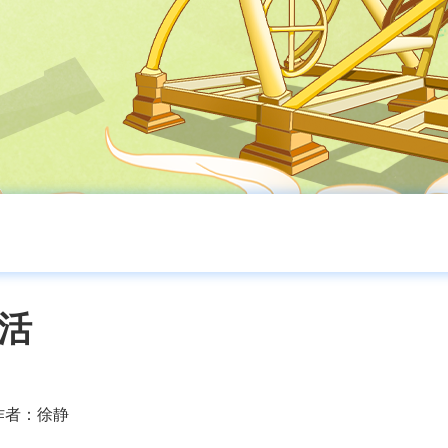
活
作者：
徐静