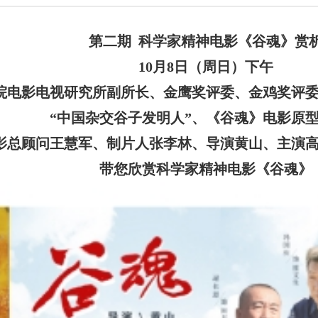
第二期 科学家精神电影
《谷魂》
赏
10月8日（周日）下午
院电影电视研究所副所长、金鹰奖评委、金鸡奖评
“中国杂交谷子发明人”、《谷魂》电影原
影总顾问
王慧军、
制片人
张李林
、导演
黄山
、主
演
带您欣赏科学家精神电影
《谷魂》