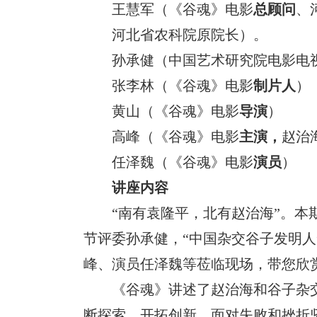
王慧军（《谷魂》电影
总顾问
、
河北省农科院原院长）。
孙承健（中国艺术研究院电影电
张李林（《谷魂》电影
制片人
）
黄山（《谷魂》电影
导演
）
高峰（《谷魂》电影
主
演
，
赵治
任泽魏（《谷魂》电影
演员
）
讲座内容
“南有袁隆平，北有赵治海”。
节评委孙承健，“中国杂交谷子发明
峰、演员任泽魏等莅临现场，带您欣
《谷魂》讲述了赵治海和谷子杂
断探索、开拓创新，面对失败和挫折坚