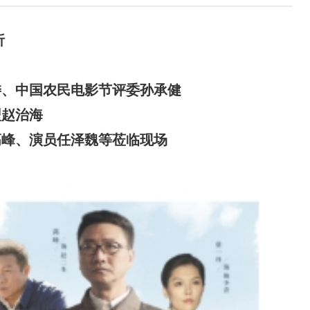
析
委、中国农民电影节评委
孙承健
型
赵治海
高
峰
、演员
任泽魏
等莅临现场