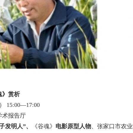
魂》
赏析
15:00—17:00
学术报告厅
子发明人”、
《谷魂》
电影
原型人
物
、张家口市农业